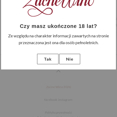
Montefalco Rosso dojrzewa 20 
zawartości garbników bę
Czy masz ukończone 18 lat?
Ze względu na charakter informacji zawartych na stronie
przeznaczona jest ona dla osób pełnoletnich.
Tak
Nie
Zacne Wino 2026
facebook
instagram
Polityka prywatności