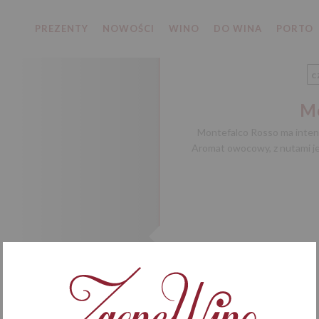
PREZENTY
NOWOŚCI
WINO
DO WINA
PORTO
c
M
Montefalco Rosso ma intens
Aromat owocowy, z nutami jeż