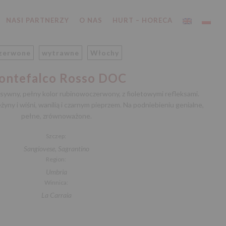
NASI PARTNERZY
O NAS
HURT – HORECA
zerwone
wytrawne
Włochy
ontefalco Rosso DOC
ywny, pełny kolor rubinowoczerwony, z fioletowymi refleksami.
yny i wiśni, wanilią i czarnym pieprzem. Na podniebieniu genialne,
pełne, zrównoważone.
Szczep:
Sangiovese, Sagrantino
Region:
Umbria
Winnica:
La Carraia