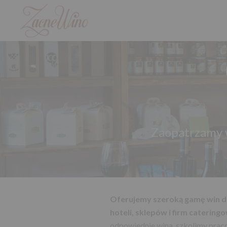
Zaopatrzamy w
Oferujemy szeroką gamę win dla
hoteli, sklepów i firm catering
odpowiednie wina, szkolimy pra