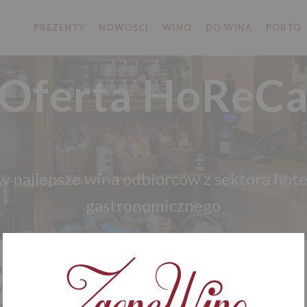
PREZENTY
NOWOŚCI
WINO
DO WINA
PORTO
Oferta HoReC
 najlepsze wina odbiorców z sektora hote
gastronomicznego
 kawiarni, restauracji,
Imię i nazwisko (wymagane)
owych.
Pomagamy dobrać
cowników, organizujemy