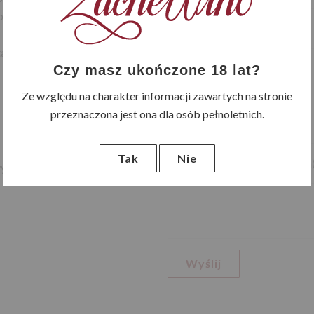
pozycyjni dla naszych
Adres email (wymagane)
akt bezpośredni:
Czy masz ukończone 18 lat?
Ze względu na charakter informacji zawartych na stronie
Temat (wymagany)
przeznaczona jest ona dla osób pełnoletnich.
Tak
Nie
Treść wiadomości (wymagana
y.