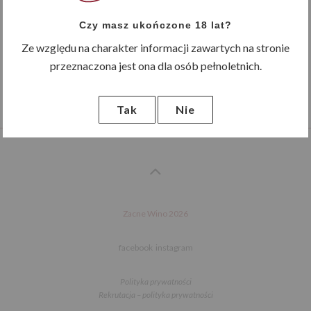
Czy masz ukończone 18 lat?
Ze względu na charakter informacji zawartych na stronie
Następny
przeznaczona jest ona dla osób pełnoletnich.
18 zł
Tak
Nie
Następny
Zacne Wino 2026
facebook
instagram
Ciasteczka
Polityka prywatności
Ten serwis na Twoim komputerze małe pliki (ang. cookies) z informacjami
Rekrutacja – polityka prywatności
niezbędnymi do poprawnego działania. Jeśli ustawienia Twojej przeglądarki