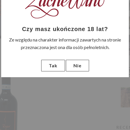
Czy masz ukończone 18 lat?
Ze względu na charakter informacji zawartych na stronie
przeznaczona jest ona dla osób pełnoletnich.
27 LUTEGO 2023
Brunello di
Tak
Nie
Montalcino
Riserva Col di
Lamo DOCG
by
Ewa Kuźwa
in
Ciemna rubinowa czerwień.
Aromaty jeżyny i żurawiny z
RECE