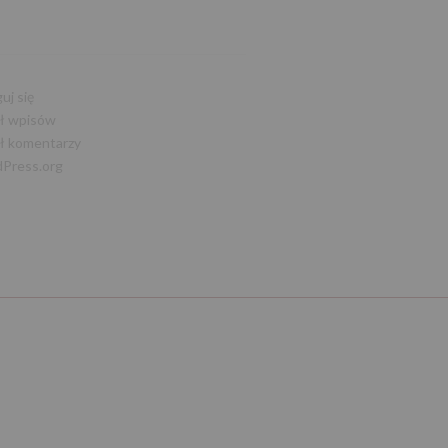
A
uj się
ł wpisów
ł komentarzy
Press.org