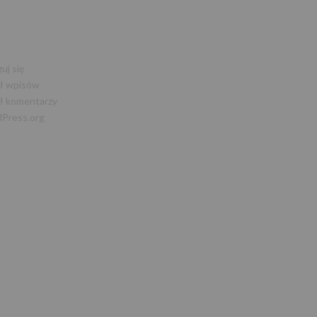
A
uj się
ł wpisów
ł komentarzy
Press.org