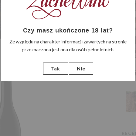
Czy masz ukończone 18 lat?
Ze względu na charakter informacji zawartych na stronie
przeznaczona jest ona dla osób pełnoletnich.
23 LISTOPADA 2019
Cairats Seleccion
Tak
Nie
Merlot D.O.
Monsant
by
Ewa Kuźwa
in
Wino o delikatnym, złożonym
i eleganckim aromacie z
nutami dojrzewających
RECE