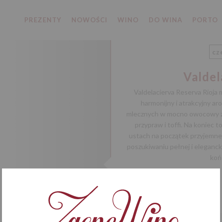
PREZENTY
NOWOŚCI
WINO
DO WINA
PORTO
cz
Valdel
Valdelacierva Reserva Rioja 
harmonijny i atrakcyjny ar
mlecznych w mocno owocowy zap
przypraw i toffi. Na koniec
ustach na początek przyjemne 
poszukiwaniu pełnej i eleganck
koń