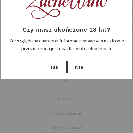
Valdelacierva to winnica zało
gron. Wino fermentuje w nowy
w dębowych beczkach i 12 
j
Czy masz ukończone 18 lat?
Ze względu na charakter informacji zawartych na stronie
przeznaczona jest ona dla osób pełnoletnich.
Tak
Nie
Zacne Wino 2026
facebook
instagram
Polityka prywatności