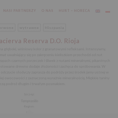
NASI PARTNERZY
O NAS
HURT – HORECA
erwone
wytrawne
Hiszpania
acierva Reserva D.O. Rioja
ma głęboki, wiśniowy kolor z granatowymi refleksami. Intensywny,
omat uwalniający się po zakręceniu kieliszkiem przechodzi od nut
ach czarnych porzeczek i śliwek z nutami mineralnymi, pikantnych
 tostowane drewno dodaje złożoności i zachęca do spróbowania. W
odczucie słodyczy zaprasza do podróży przez środek jamy ustnej w
iej owocowości z zaznaczoną wyraźnie mineralnością. Miękkie taniny
czą podroż długim i trwałym posmakiem.
Szczep:
Tempranillo
Region:
Rioja