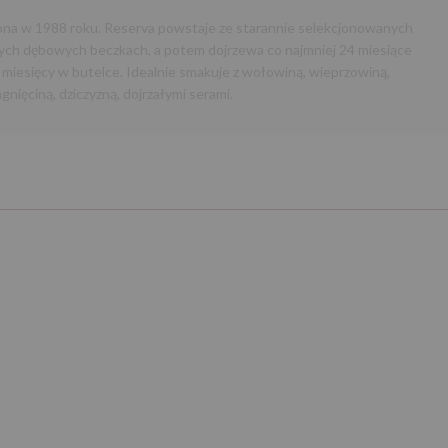
Winnica:
Valdelacierva
żona w 1988 roku. Reserva powstaje ze starannie selekcjonowanych
ch dębowych beczkach, a potem dojrzewa co najmniej 24 miesiące
miesięcy w butelce. Idealnie smakuje z wołowiną, wieprzowiną,
agnięciną, dziczyzną, dojrzałymi serami.
Następny