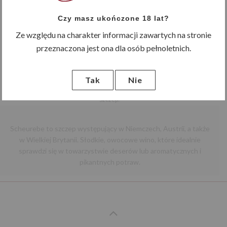
białe
słodkie
Niemcy
Czy masz ukończone 18 lat?
Ze względu na charakter informacji zawartych na stronie
Schömehl Laubenheimer Vogelsang Scheurebe
Qualitätswein
przeznaczona jest ona dla osób pełnoletnich.
Schömehl Scheurebe ma jasny, żółty kolor. Nos urzeka delikatny aromat czarnej
porzeczki, brzoskwini i ananasa charakterystyczny dla odmiany. Na podniebieniu
Tak
Nie
owocowe, słodkie, idealne do serwowania z deserami.
Szczep:
Scheurebe
Region:
Scheurebe to szczep występujący w Niemczech, Austrii, a także
Nahe
w Wielkiej Brytanii. Słodkie, owocowe wino, które idealnie
Winnica:
sprawdzi się w towarzystwie deserów lub aromatycznych i
Weingut Schömehl
pikantnych potraw.
Poprzedni
Następny