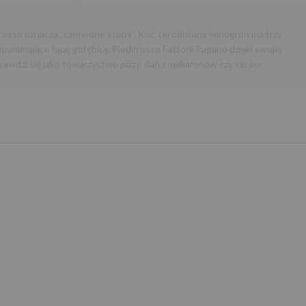
osso oznacza „czerwone stopy”. Kiść tej odmiany winogron ma trzy
pominające łapę gołębicy. Piedirrosso Fattorii Pagano dzięki swojej
rawdzi się jako towarzystwo pizzy, dań z makaronów czy serów.
Następny