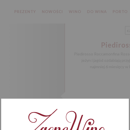
PREZENTY
NOWOŚCI
WINO
DO WINA
PORTO
c
Piediro
Piedirosso Roccamonfina Rosso
jeżyn i jagód ozdabiają prz
najmniej 6 miesięcy w 