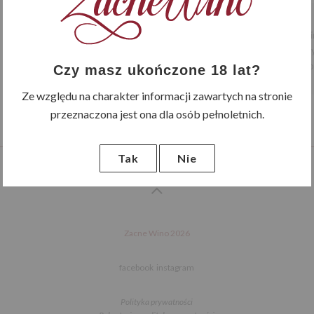
W języku włoskim słowo Piedir
gałązki w rdzawym kolorze przy
mineralności doskonale sp
Czy masz ukończone 18 lat?
Ze względu na charakter informacji zawartych na stronie
przeznaczona jest ona dla osób pełnoletnich.
Tak
Nie
Zacne Wino 2026
facebook
instagram
Polityka prywatności