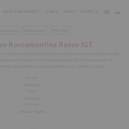
NASI PARTNERZY
O NAS
HURT – HORECA
zerwone
wytrawne
Włochy
sso Roccamonfina Rosso IGT
 to wino w kolorze purpurowej czerwieni. Owocowe aromaty malin,
yjemne nuty kwiatowe. Dojrzewanie przez 12 miesięcy w stali i co
butelce daje efekt w postaci pełnego ciała i miękkich tanin.
Szczep:
Piedirosso
Region:
Kampania
Winnica:
Fattoria Pagano