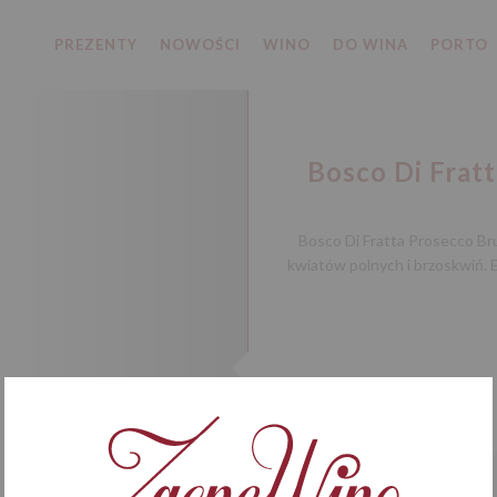
PREZENTY
NOWOŚCI
WINO
DO WINA
PORTO
Bosco Di Frat
Bosco Di Fratta Prosecco Br
kwiatów polnych i brzoskwiń. 