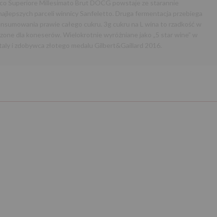
cco Superiore Millesimato Brut DOCG powstaje ze starannie
jlepszych parceli winnicy Sanfeletto. Druga fermentacja przebiega
sumowania prawie całego cukru. 3g cukru na L wina to rzadkość w
zone dla koneserów. Wielokrotnie wyróżniane jako „5 star wine” w
aly i zdobywca złotego medalu Gilbert&Gaillard 2016.
Następny