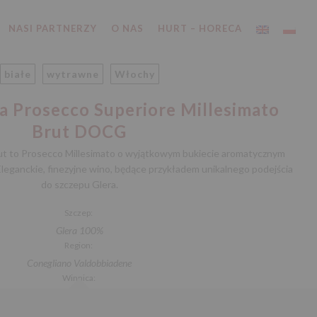
NASI PARTNERZY
O NAS
HURT – HORECA
białe
wytrawne
Włochy
ta Prosecco Superiore Millesimato
Brut DOCG
ut to Prosecco Millesimato o wyjątkowym bukiecie aromatycznym
Eleganckie, finezyjne wino, będące przykładem unikalnego podejścia
do szczepu Glera.
Szczep:
Glera 100%
Region:
Conegliano Valdobbiadene
Winnica:
Sanfeletto