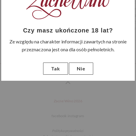
Bosco Di Fratta Prose
selekcjonowanych winogron z na
bardzo powoli do momentu skon
Prosecco. Jest wino przeznac
przewodniku Vinit
Czy masz ukończone 18 lat?
Ze względu na charakter informacji zawartych na stronie
przeznaczona jest ona dla osób pełnoletnich.
Tak
Nie
Zacne Wino 2026
facebook
instagram
Polityka prywatności